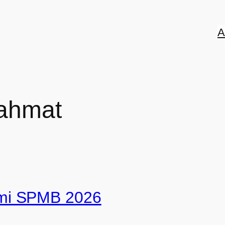
A
ahmat
mi SPMB 2026