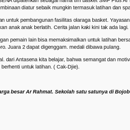
ENA dipatenkan sebagai nama tim basket SMP Plus A
embinaan diatur sebaik mungkin termasuk latihan dan spa
n untuk pembangunan fasilitas olaraga basket. Yayasa
 anak anak berlatih. Cerita jalan kaki kini tak ada lagi.
dengan pemain lain bisa memaksimalkan untuk latihan be
. Juara 2 dapat digenggam. medali dibawa pulang.
sal. dari Antasena kita belajar, bahwa semangat dan moti
 berhenti untuk latihan. ( Cak-Djie).
rga besar Ar Rahmat. Sekolah satu satunya di Bojob