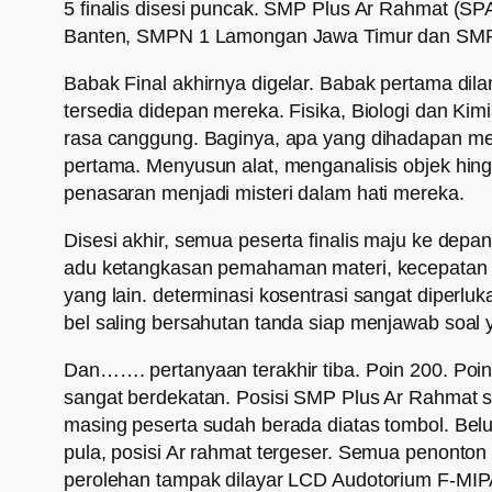
5 finalis disesi puncak. SMP Plus Ar Rahmat 
Banten, SMPN 1 Lamongan Jawa Timur dan SMP
Babak Final akhirnya digelar. Babak pertama di
tersedia didepan mereka. Fisika, Biologi dan Kimi
rasa canggung. Baginya, apa yang dihadapan mer
pertama. Menyusun alat, menganalisis objek h
penasaran menjadi misteri dalam hati mereka.
Disesi akhir, semua peserta finalis maju ke de
adu ketangkasan pemahaman materi, kecepatan ber
yang lain. determinasi kosentrasi sangat diperlu
bel saling bersahutan tanda siap menjawab soal 
Dan……. pertanyaan terakhir tiba. Poin 200. Poin 
sangat berdekatan. Posisi SMP Plus Ar Rahmat 
masing peserta sudah berada diatas tombol. Belum
pula, posisi Ar rahmat tergeser. Semua penonto
perolehan tampak dilayar LCD Audotorium F-MIP