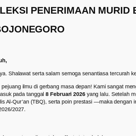
LEKSI PENERIMAAN MURID 
 BOJONEGORO
uh,
-Nya. Shalawat serta salam semoga senantiasa tercura
 pejuang ilmu di gerbang masa depan!
Kami sangat meng
 masuk pada tanggal
8 Februari 2026
yang lalu
.
Setelah me
lis Al-Qur’an (TBQ), serta poin prestasi
—maka dengan in
 2026/2027.