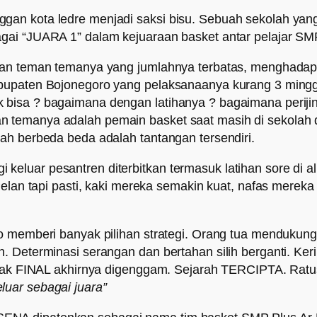
an kota ledre menjadi saksi bisu. Sebuah sekolah yang 
gai “JUARA 1” dalam kejuaraan basket antar pelajar S
gan teman temanya yang jumlahnya terbatas, menghadap u
bupaten Bojonegoro yang pelaksanaanya kurang 3 mingg
bisa ? bagaimana dengan latihanya ? bagaimana perijina
temanya adalah pemain basket saat masih di sekolah das
ah berbeda beda adalah tantangan tersendiri.
pagi keluar pesantren diterbitkan termasuk latihan sore di
Pelan tapi pasti, kaki mereka semakin kuat, nafas merek
o memberi banyak pilihan strategi. Orang tua mendukung
. Determinasi serangan dan bertahan silih berganti. Ker
 Babak FINAL akhirnya digenggam. Sejarah TERCIPTA. Ra
luar sebagai juara”