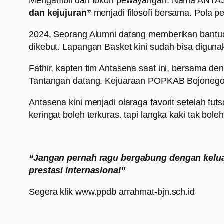
Mengambil dari tokoh pewayangan. Nama ANTAS
dan kejujuran”
menjadi filosofi bersama. Pola p
2024, Seorang Alumni datang memberikan bantua
dikebut. Lapangan Basket kini sudah bisa digunakan
Fathir, kapten tim Antasena saat ini, bersama 
Tantangan datang. Kejuaraan POPKAB Bojonegoro
Antasena kini menjadi olaraga favorit setelah fut
keringat boleh terkuras. tapi langka kaki tak boleh
“Jangan pernah ragu bergabung dengan kelua
prestasi internasional”
Segera klik www.ppdb arrahmat-bjn.sch.id