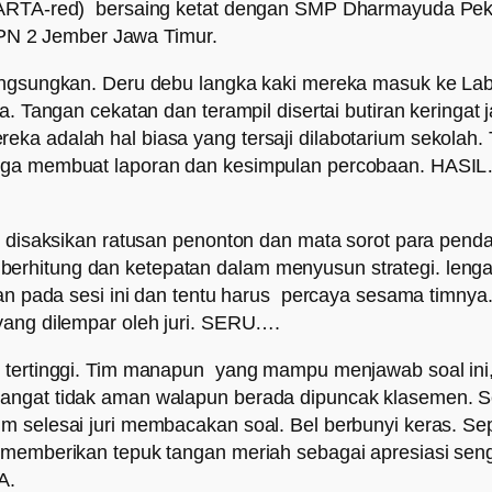
(SPARTA-red) bersaing ketat dengan SMP Dharmayuda P
N 2 Jember Jawa Timur.
langsungkan. Deru debu langka kaki mereka masuk ke La
a. Tangan cekatan dan terampil disertai butiran keringat 
eka adalah hal biasa yang tersaji dilabotarium sekolah
ingga membuat laporan dan kesimpulan percobaan. HASI
pan disaksikan ratusan penonton dan mata sorot para p
hitung dan ketepatan dalam menyusun strategi. lengah s
kan pada sesi ini dan tentu harus percaya sesama timnya.
yang dilempar oleh juri. SERU….
tertinggi. Tim manapun yang mampu menjawab soal ini, ge
sangat tidak aman walapun berada dipuncak klasemen. S
 selesai juri membacakan soal. Bel berbunyi keras. Sepe
n memberikan tepuk tangan meriah sebagai apresiasi sen
A.