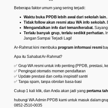
Beberapa faktor umum yang sering terjadi:
Waktu buka PPDB lebih awal dari sekolah lain.
Tidak follow akun resmi atau WA info sekolah.
B
Mengandalkan info dari teman/kerabat.
Sayangny
Terlalu banyak grup, terlalu sedikit perhatian.
In
Jangan Sampai Terjadi Lagi!
Ar-Rahmat kini membuka
program informasi resmi
bag
Apa itu Sahabat Ar-Rahmat?
✅ Grup WA resmi untuk info penting (PPDB, prestasi, ke
✅ Pengingat otomatis momen pendaftaran
✅ Update prestasi dan cerita inspiratif santri
✅ Tanpa spam, tanpa obrolan basa-basi
Cukup 1 kali klik, dan Anda akan jadi yang
pertama ta
hubungi WA Admin PPDB kami untuk masuk dalam gru
0852-2510-0035