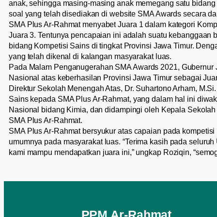
anak, sehingga masing-masing anak memegang satu bidang S
soal yang telah disediakan di website SMA Awards secara 
SMA Plus Ar-Rahmat menyabet Juara 1 dalam kategori Komp
Juara 3. Tentunya pencapaian ini adalah suatu kebanggaan 
bidang Kompetisi Sains di tingkat Provinsi Jawa Timur. De
yang telah dikenal di kalangan masyarakat luas.
Pada Malam Penganugerahan SMA Awards 2021, Gubernur Ja
Nasional atas keberhasilan Provinsi Jawa Timur sebagai Jua
Direktur Sekolah Menengah Atas, Dr. Suhartono Arham, M.Si
Sains kepada SMA Plus Ar-Rahmat, yang dalam hal ini diwaki
Nasional bidang Kimia, dan didampingi oleh Kepala Sekola
SMA Plus Ar-Rahmat.
SMA Plus Ar-Rahmat bersyukur atas capaian pada kompetisi S
umumnya pada masyarakat luas. “Terima kasih pada seluru
kami mampu mendapatkan juara ini,” ungkap Roziqin, “semoga
PPM Ar-Rahmat