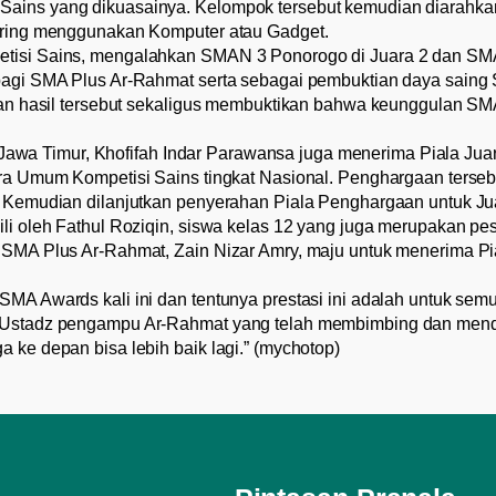
ains yang dikuasainya. Kelompok tersebut kemudian diarahkan
daring menggunakan Komputer atau Gadget.
etisi Sains, mengalahkan SMAN 3 Ponorogo di Juara 2 dan SMA
bagi SMA Plus Ar-Rahmat serta sebagai pembuktian daya saing
ngan hasil tersebut sekaligus membuktikan bahwa keunggulan S
wa Timur, Khofifah Indar Parawansa juga menerima Piala Jua
ra Umum Kompetisi Sains tingkat Nasional. Penghargaan terseb
. Kemudian dilanjutkan penyerahan Piala Penghargaan untuk Jua
li oleh Fathul Roziqin, siswa kelas 12 yang juga merupakan pe
h SMA Plus Ar-Rahmat, Zain Nizar Amry, maju untuk menerima P
MA Awards kali ini dan tentunya prestasi ini adalah untuk sem
h Ustadz pengampu Ar-Rahmat yang telah membimbing dan mend
 ke depan bisa lebih baik lagi.” (mychotop)